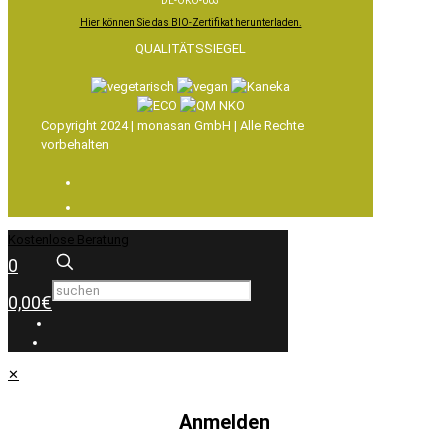
DE-ÖKO-003
Hier können Sie das BIO-Zertifikat herunterladen.
QUALITÄTSSIEGEL
Copyright 2024 | monasan GmbH | Alle Rechte
vorbehalten
Kostenlose Beratung
0
0,00€
✕
Anmelden