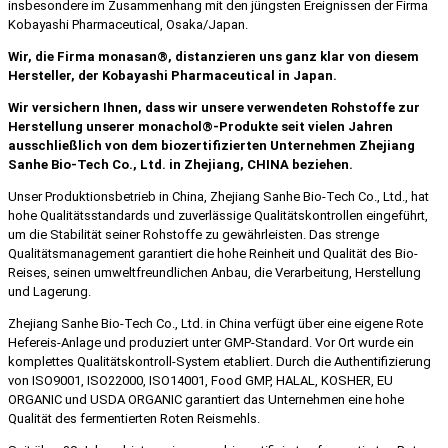
insbesondere im Zusammenhang mit den jüngsten Ereignissen der Firma
Kobayashi Pharmaceutical, Osaka/Japan.
Wir, die Firma monasan®, distanzieren uns ganz klar von diesem
Hersteller, der Kobayashi Pharmaceutical in Japan.
Wir versichern Ihnen, dass wir unsere verwendeten Rohstoffe zur
Herstellung unserer monachol®-Produkte seit vielen Jahren
ausschließlich von dem biozertifizierten Unternehmen Zhejiang
Sanhe Bio-Tech Co., Ltd. in Zhejiang, CHINA beziehen.
Unser Produktionsbetrieb in China, Zhejiang Sanhe Bio-Tech Co., Ltd., hat
hohe Qualitätsstandards und zuverlässige Qualitätskontrollen eingeführt,
um die Stabilität seiner Rohstoffe zu gewährleisten. Das strenge
Qualitätsmanagement garantiert die hohe Reinheit und Qualität des Bio-
Reises, seinen umweltfreundlichen Anbau, die Verarbeitung, Herstellung
und Lagerung.
Zhejiang Sanhe Bio-Tech Co., Ltd. in China verfügt über eine eigene Rote
Hefereis-Anlage und produziert unter GMP-Standard. Vor Ort wurde ein
komplettes Qualitätskontroll-System etabliert. Durch die Authentifizierung
von ISO9001, ISO22000, ISO14001, Food GMP, HALAL, KOSHER, EU
ORGANIC und USDA ORGANIC garantiert das Unternehmen eine hohe
Qualität des fermentierten Roten Reismehls.