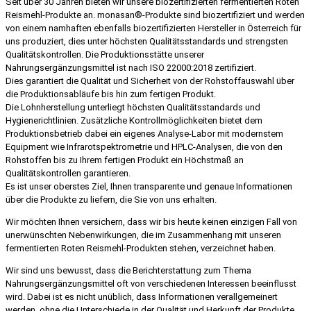
Seit über 30 Jahren bieten wir unsere biozertifizierten fermentierten Roten
Reismehl-Produkte an. monasan®-Produkte sind biozertifiziert und werden
von einem namhaften ebenfalls biozertifizierten Hersteller in Österreich für
uns produziert, dies unter höchsten Qualitätsstandards und strengsten
Qualitätskontrollen. Die Produktionsstätte unserer
Nahrungsergänzungsmittel ist nach ISO 22000:2018 zertifiziert.
Dies garantiert die Qualität und Sicherheit von der Rohstoffauswahl über
die Produktionsabläufe bis hin zum fertigen Produkt.
Die Lohnherstellung unterliegt höchsten Qualitätsstandards und
Hygienerichtlinien. Zusätzliche Kontrollmöglichkeiten bietet dem
Produktionsbetrieb dabei ein eigenes Analyse-Labor mit modernstem
Equipment wie Infrarotspektrometrie und HPLC-Analysen, die von den
Rohstoffen bis zu Ihrem fertigen Produkt ein Höchstmaß an
Qualitätskontrollen garantieren.
Es ist unser oberstes Ziel, Ihnen transparente und genaue Informationen
über die Produkte zu liefern, die Sie von uns erhalten.
Wir möchten Ihnen versichern, dass wir bis heute keinen einzigen Fall von
unerwünschten Nebenwirkungen, die im Zusammenhang mit unseren
fermentierten Roten Reismehl-Produkten stehen, verzeichnet haben.
Wir sind uns bewusst, dass die Berichterstattung zum Thema
Nahrungsergänzungsmittel oft von verschiedenen Interessen beeinflusst
wird. Dabei ist es nicht unüblich, dass Informationen verallgemeinert
werden, ohne die Unterschiede in der Qualität und Herkunft der Produkte