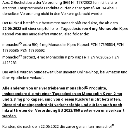
Abs. 2 Buchstabe a der Verordnung (EG) Nr. 178/2002 für nicht sicher
erachtet. Entsprechende Produkte dürfen daher gemäß Art. 14 Abs. 1
derselben Verordnung nicht in den Verkehr gebracht werden.
Der Rückruf betrifft nur bestimmte monachol® Produkte, die ab dem
22.06.2022
mit einer empfohlenen Tagesdosis von
4 mg Monacolin K
pro
Kapsel von uns ausgeliefert wurden, also folgende:
®
monachol
extra BIO, 4 mg Monacolin K pro Kapsel: PZN 17395534, PZN
17395586, PZN 17395592
®
monachol
protect, 4 mg Monacolin K pro Kapsel: PZN 9620626, PZN
4123283
Die Artikel wurden bundesweit über unseren Online-Shop, bei Amazon und
über Apotheken verkauft.
®
Alle anderen von uns vertriebenen monachol
Produkte,
insbesondere die mit einer Tagesdosis von Monacolin K von 2 mg
und 2,8 mg pro Kapsel, sind von diesem Rückruf nicht betroffen.
Diese sind uneingeschränkt verkehrsfähig und dürfen auch nach
Inkrafttreten der Verordnung EU 2022/860 weiter von uns verkauft
werden.
®
Kunden, die nach dem 22.06.2022 die zuvor genannten monachol