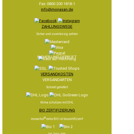
Fax: 0800 200 1818-1
info@monasan.de
ZAHLUNGSWEGE
Sicher und zuverlässig zahlen
SICHER UND GEPRÜFT
VERSANDKOSTEN
VERSANDARTEN
Schnell geliefert
Klima schützen mit DHL
BIO ZERTIFIZIERUNG
®
monachol
extra BIO ist biozertifiziert!