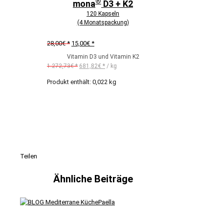
®
mona
D3 + K2
120 Kapseln
(4 Monatspackung)
Ursprünglicher
Aktueller
28,00
€
15,00
€
Preis
Preis
Vitamin D3 und Vitamin K2
war:
ist:
1.272,73
€
681,82
€
/
kg
28,00€
15,00€.
Produkt enthält: 0,022
kg
Teilen
Ähnliche Beiträge